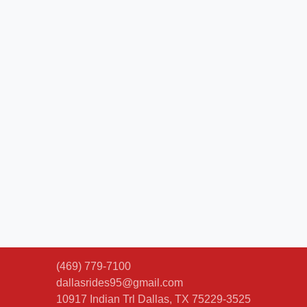
(469) 779-7100
dallasrides95@gmail.com
10917 Indian Trl
Dallas, TX 75229-3525